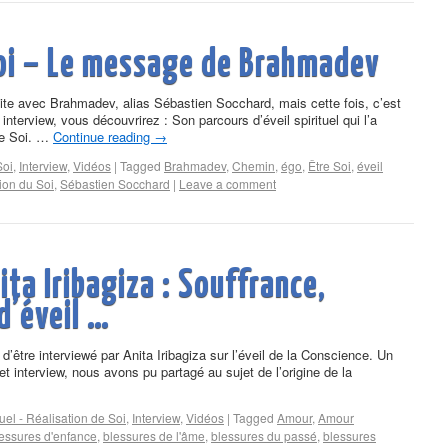
Soi – Le message de Brahmadev
i faite avec Brahmadev, alias Sébastien Socchard, mais cette fois, c’est
 interview, vous découvrirez : Son parcours d’éveil spirituel qui l’a
le Soi. …
Continue reading
→
Soi
,
Interview
,
Vidéos
|
Tagged
Brahmadev
,
Chemin
,
égo
,
Être Soi
,
éveil
ion du Soi
,
Sébastien Socchard
|
Leave a comment
ta Iribagiza : Souffrance,
d’éveil …
e d’être interviewé par Anita Iribagiza sur l’éveil de la Conscience. Un
 interview, nous avons pu partagé au sujet de l’origine de la
tuel - Réalisation de Soi
,
Interview
,
Vidéos
|
Tagged
Amour
,
Amour
essures d'enfance
,
blessures de l'âme
,
blessures du passé
,
blessures