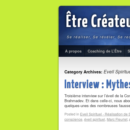
Être Créate
Se réaliser, Se révéler, Se r
A propos
Coaching de L’Être
S
Eveil Spiritu
Category Archives:
Interview : Mythes
Troisième interview sur l’éveil de la C
Brahmadev. Et dans celle-ci, nous abord
quelques-unes des nombreuses fauss
Posted in
Eveil Spirituel - Réalisation de 
conscience
,
éveil spirituel
,
Marc Fleuriet
,