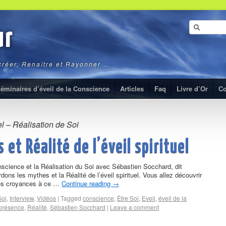
ur
ecréer, Renaître et Rayonner …
éminaires d’éveil de la Conscience
Articles
Faq
Livre d’Or
Co
el – Réalisation de Soi
 et Réalité de l’éveil spirituel
onscience et la Réalisation du Soi avec Sébastien Socchard, dit
ons les mythes et la Réalité de l’éveil spirituel. Vous allez découvrir
es croyances à ce …
Continue reading
→
Soi
,
Interview
,
Vidéos
|
Tagged
conscience
,
Être Soi
,
Eveil
,
éveil de la
présence
,
Réalité
,
Sébastien Socchard
|
Leave a comment