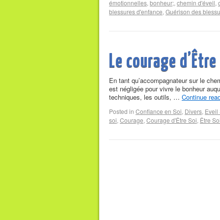
émotionnelles
,
bonheur;
,
chemin d'éveil
,
blessures d'enfance
,
Guérison des blessu
Le courage d’Être
En tant qu’accompagnateur sur le chemi
est négligée pour vivre le bonheur auqu
techniques, les outils, …
Continue rea
Posted in
Confiance en Soi
,
Divers
,
Eveil 
soi
,
Courage
,
Courage d'Être Soi
,
Être So