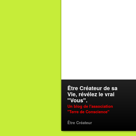
Être Créateur de sa
Vie, révélez le vrai
"Vous".
Un blog de l'association
"Terre de Conscience"
Être Créateur