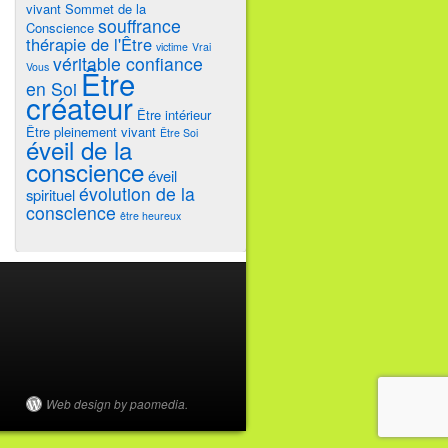
vivant
Sommet de la
souffrance
Conscience
thérapie de l'Être
victime
Vrai
véritable confiance
Vous
Être
en Soi
créateur
Être intérieur
Être pleinement vivant
Être Soi
éveil de la
conscience
éveil
évolution de la
spirituel
conscience
être heureux
Web design by paomedia.