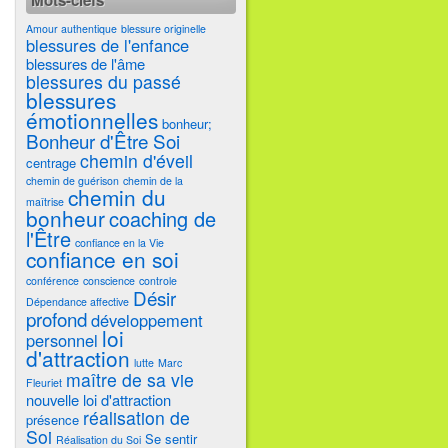
Mots-clefs
Amour authentique
blessure originelle
blessures de l'enfance
blessures de l'âme
blessures du passé
blessures
émotionnelles
bonheur;
Bonheur d'Être Soi
chemin d'éveil
centrage
chemin de guérison
chemin de la
chemin du
maîtrise
bonheur
coaching de
l'Être
confiance en la Vie
confiance en soi
conférence
conscience
controle
Désir
Dépendance affective
profond
développement
loi
personnel
d'attraction
lutte
Marc
maître de sa vie
Fleuriet
nouvelle loi d'attraction
réalisation de
présence
Soi
Se sentir
Réalisation du Soi