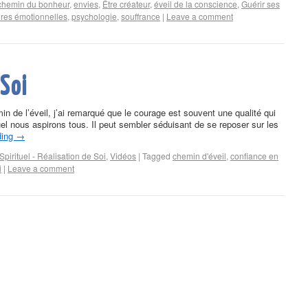
chemin du bonheur
,
envies
,
Être créateur
,
éveil de la conscience
,
Guérir ses
res émotionnelles
,
psychologie
,
souffrance
|
Leave a comment
 Soi
n de l’éveil, j’ai remarqué que le courage est souvent une qualité qui
el nous aspirons tous. Il peut sembler séduisant de se reposer sur les
ding
→
Spirituel - Réalisation de Soi
,
Vidéos
|
Tagged
chemin d'éveil
,
confiance en
i
|
Leave a comment