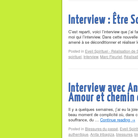
Interview : Être 
C’est reparti, voici l’interview que j’a
moi qui l’interview. Dans cette nouvelle
amené à se déconditionner et réaliser 
Posted in
Eveil Spirituel - Réalisation de 
spirituel
,
Interview
,
Marc Fleuriet
,
Réalisat
Interview avec Ani
Amour et chemin 
Il y a quelques semaines, j’ai eu la joi
beau moment de complicité où, dans cet
souffrance, du …
Continue reading
→
Posted in
Blessures du passé
,
Eveil Spiri
authentique
,
Anita Iribagiza
,
blessures
,
bl