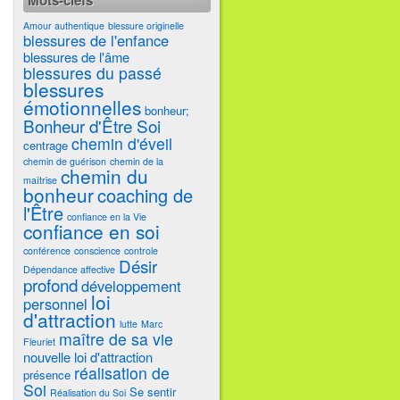
Mots-clefs
Amour authentique
blessure originelle
blessures de l'enfance
blessures de l'âme
blessures du passé
blessures
émotionnelles
bonheur;
Bonheur d'Être Soi
chemin d'éveil
centrage
chemin de guérison
chemin de la
chemin du
maîtrise
bonheur
coaching de
l'Être
confiance en la Vie
confiance en soi
conférence
conscience
controle
Désir
Dépendance affective
profond
développement
loi
personnel
d'attraction
lutte
Marc
maître de sa vie
Fleuriet
nouvelle loi d'attraction
réalisation de
présence
Soi
Se sentir
Réalisation du Soi