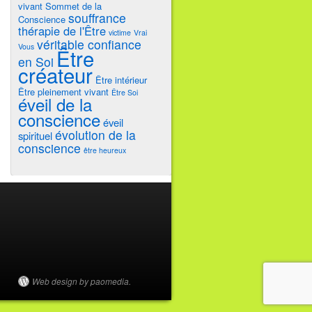
vivant
Sommet de la
souffrance
Conscience
thérapie de l'Être
victime
Vrai
véritable confiance
Vous
Être
en Soi
créateur
Être intérieur
Être pleinement vivant
Être Soi
éveil de la
conscience
éveil
évolution de la
spirituel
conscience
être heureux
Web design by paomedia.