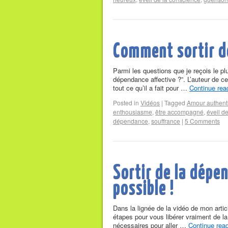
Comment sortir de
Parmi les questions que je reçois le pl
dépendance affective ?”. L’auteur de ce
tout ce qu’il a fait pour …
Continue rea
Posted in
Vidéos
|
Tagged
Amour authent
enthousiasme
,
être accompagné
,
éveil d
dépendance
,
souffrance
|
5 Comments
Sortir de la dépen
possible !
Dans la lignée de la vidéo de mon arti
étapes pour vous libérer vraiment de l
nécessaires pour aller …
Continue rea