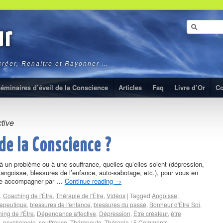
ur
ecréer, Renaître et Rayonner …
éminaires d’éveil de la Conscience
Articles
Faq
Livre d’Or
Co
tive
de la Conscience ?
à un problème ou à une souffrance, quelles qu’elles soient (dépression,
angoisse, blessures de l’enfance, auto-sabotage, etc.), pour vous en
aire accompagner par …
Continue reading
→
,
Coaching de l'Être
,
Thérapie de l'Être
,
Vidéos
|
Tagged
Angoisse
,
rapeutique
,
blessures de l'enfance
,
blessures du passé
,
Bonheur d'Être Soi
,
ing de l'Être
,
Dépendance affective
,
Dépression
,
Être créateur
,
être
,
psychologie
,
souffrance
,
Thérapeute
,
Thérapie
|
5 Comments