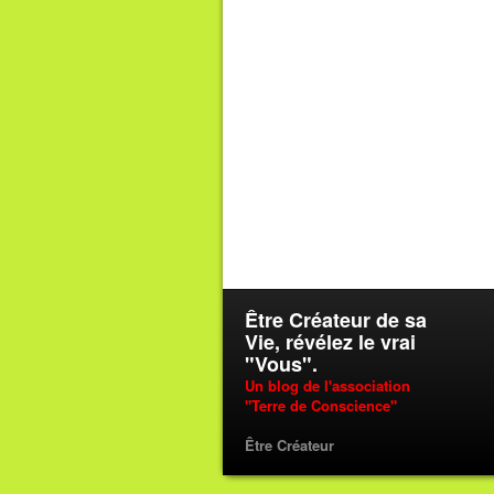
Être Créateur de sa
Vie, révélez le vrai
"Vous".
Un blog de l'association
"Terre de Conscience"
Être Créateur