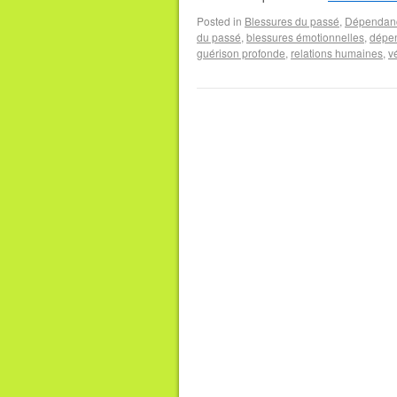
Posted in
Blessures du passé
,
Dépendanc
du passé
,
blessures émotionnelles
,
dépen
guérison profonde
,
relations humaines
,
v