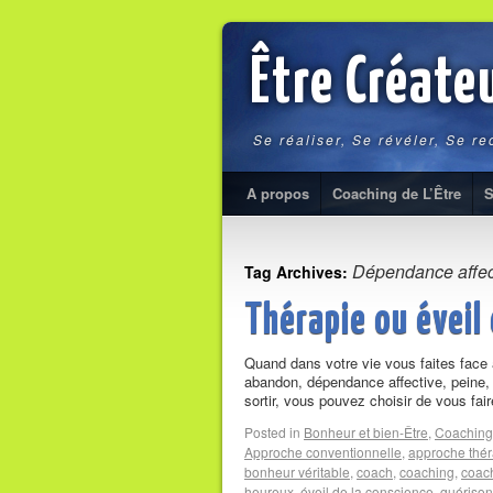
Être Créate
Se réaliser, Se révéler, Se r
A propos
Coaching de L’Être
S
Dépendance affec
Tag Archives:
Thérapie ou éveil 
Quand dans votre vie vous faites face 
abandon, dépendance affective, peine, 
sortir, vous pouvez choisir de vous f
Posted in
Bonheur et bien-Être
,
Coaching
Approche conventionnelle
,
approche thé
bonheur véritable
,
coach
,
coaching
,
coach
heureux
,
éveil de la conscience
,
guérison