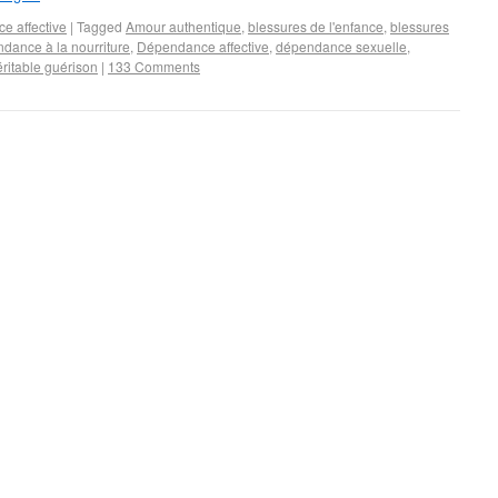
e affective
|
Tagged
Amour authentique
,
blessures de l'enfance
,
blessures
dance à la nourriture
,
Dépendance affective
,
dépendance sexuelle
,
éritable guérison
|
133 Comments