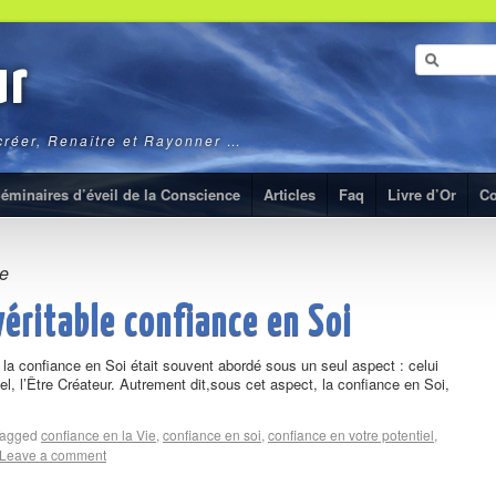
ur
ecréer, Renaître et Rayonner …
éminaires d’éveil de la Conscience
Articles
Faq
Livre d’Or
Co
ie
véritable confiance en Soi
la confiance en Soi était souvent abordé sous un seul aspect : celui
el, l’Être Créateur. Autrement dit,sous cet aspect, la confiance en Soi,
agged
confiance en la Vie
,
confiance en soi
,
confiance en votre potentiel
,
Leave a comment