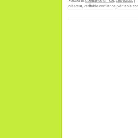
Posted in
Confiance en Soi
,
Les bases
|
T
créateur
,
véritable confiance
,
véritable co