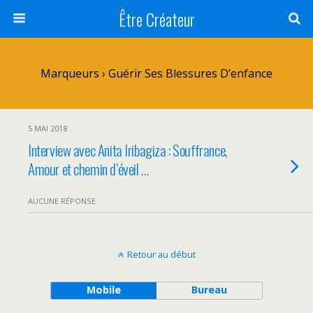
Être Créateur
Marqueurs › Guérir Ses Blessures D’enfance
5 MAI 2018
Interview avec Anita Iribagiza : Souffrance,
Amour et chemin d’éveil …
AUCUNE RÉPONSE
Retour au début
Mobile
Bureau