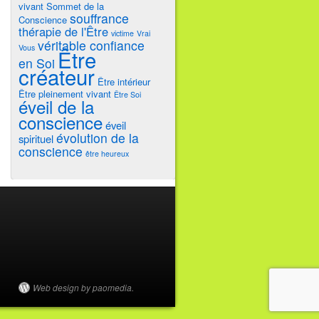
vivant
Sommet de la
souffrance
Conscience
thérapie de l'Être
victime
Vrai
véritable confiance
Vous
Être
en Soi
créateur
Être intérieur
Être pleinement vivant
Être Soi
éveil de la
conscience
éveil
évolution de la
spirituel
conscience
être heureux
Web design by paomedia.