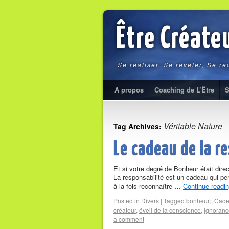
Être Créate
Se réaliser, Se révéler, Se r
A propos
Coaching de L’Être
S
Véritable Nature
Tag Archives:
Le cadeau de la r
Et si votre degré de Bonheur était dir
La responsabilité est un cadeau qui per
à la fois reconnaître …
Continue readi
Posted in
Divers
|
Tagged
bonheur;
,
Cad
créateur
,
éveil de la conscience
,
Ignoranc
a comment