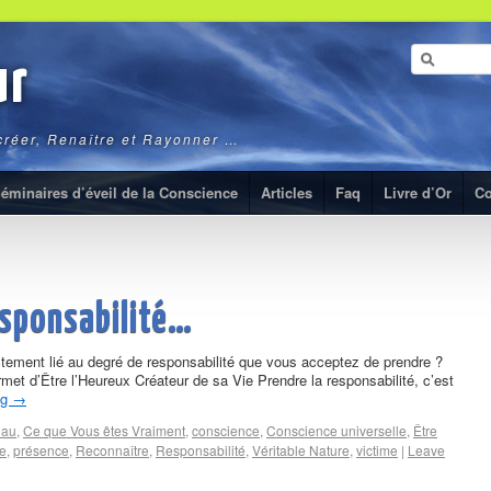
ur
ecréer, Renaître et Rayonner …
éminaires d’éveil de la Conscience
Articles
Faq
Livre d’Or
Co
esponsabilité…
ectement lié au degré de responsabilité que vous acceptez de prendre ?
met d’Être l’Heureux Créateur de sa Vie Prendre la responsabilité, c’est
ng
→
eau
,
Ce que Vous êtes Vraiment
,
conscience
,
Conscience universelle
,
Être
e
,
présence
,
Reconnaître
,
Responsabilité
,
Véritable Nature
,
victime
|
Leave