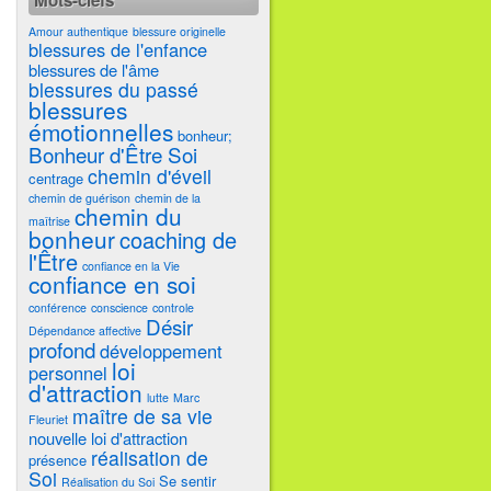
Mots-clefs
Amour authentique
blessure originelle
blessures de l'enfance
blessures de l'âme
blessures du passé
blessures
émotionnelles
bonheur;
Bonheur d'Être Soi
chemin d'éveil
centrage
chemin de guérison
chemin de la
chemin du
maîtrise
bonheur
coaching de
l'Être
confiance en la Vie
confiance en soi
conférence
conscience
controle
Désir
Dépendance affective
profond
développement
loi
personnel
d'attraction
lutte
Marc
maître de sa vie
Fleuriet
nouvelle loi d'attraction
réalisation de
présence
Soi
Se sentir
Réalisation du Soi