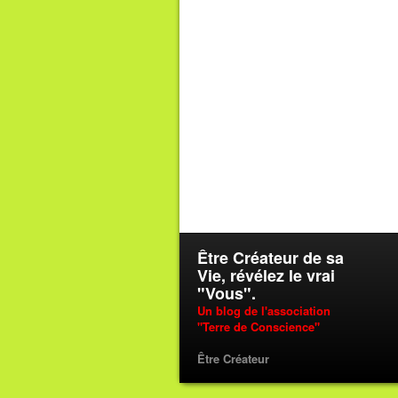
Être Créateur de sa
Vie, révélez le vrai
"Vous".
Un blog de l'association
"Terre de Conscience"
Être Créateur