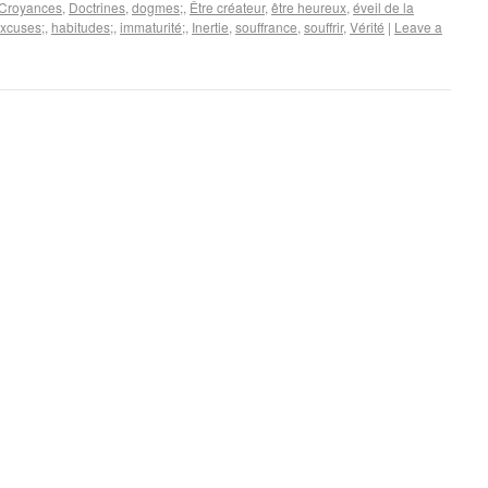
Croyances
,
Doctrines
,
dogmes;
,
Être créateur
,
être heureux
,
éveil de la
xcuses;
,
habitudes;
,
immaturité;
,
Inertie
,
souffrance
,
souffrir
,
Vérité
|
Leave a