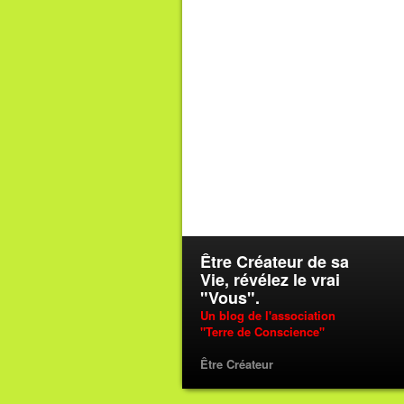
Être Créateur de sa
Vie, révélez le vrai
"Vous".
Un blog de l'association
"Terre de Conscience"
Être Créateur