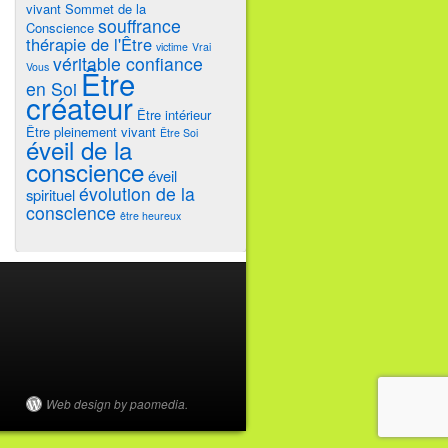
vivant
Sommet de la
souffrance
Conscience
thérapie de l'Être
victime
Vrai
véritable confiance
Vous
Être
en Soi
créateur
Être intérieur
Être pleinement vivant
Être Soi
éveil de la
conscience
éveil
évolution de la
spirituel
conscience
être heureux
Web design by paomedia.