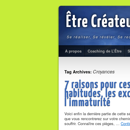
Être Créate
Se réaliser, Se révéler, Se r
A propos
Coaching de L’Être
S
Croyances
Tag Archives:
7 raisons pour ces
habitudes, les ex
l’immaturité
Voici enfin la dernière partie de cette
que vous rencontrerez sur votre chemin 
souffrir. Connaître ces pièges, …
Conti