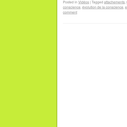
Posted in
Vidéos
|
Tagged
attachements
,
conscience
,
évolution de la conscience
,
e
comment