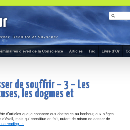
ur
ecréer, Renaître et Rayonner …
éminaires d’éveil de la Conscience
Articles
Faq
Livre d’Or
Co
ser de souffrir – 3 – Les
cuses, les dogmes et
 série d’articles que je consacre aux obstacles au bonheur, aux pièges
d’éveil, mais qui constitue en fait, autant de raison de cesser de
nue reading
→