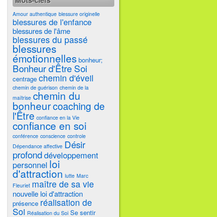
Mots-clefs
Amour authentique
blessure originelle
blessures de l'enfance
blessures de l'âme
blessures du passé
blessures
émotionnelles
bonheur;
Bonheur d'Être Soi
chemin d'éveil
centrage
chemin de guérison
chemin de la
chemin du
maîtrise
bonheur
coaching de
l'Être
confiance en la Vie
confiance en soi
conférence
conscience
controle
Désir
Dépendance affective
profond
développement
loi
personnel
d'attraction
lutte
Marc
maître de sa vie
Fleuriet
nouvelle loi d'attraction
réalisation de
présence
Soi
Se sentir
Réalisation du Soi