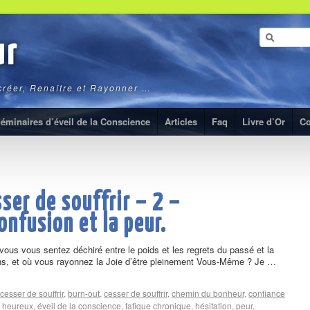
ur
ecréer, Renaître et Rayonner …
éminaires d’éveil de la Conscience
Articles
Faq
Livre d’Or
Co
ser de souffrir – 2 –
onfusion et la peur.
vous vous sentez déchiré entre le poids et les regrets du passé et la
sens, et où vous rayonnez la Joie d’être pleinement Vous-Même ? Je …
cesser de souffrir
,
burn-out
,
cesser de souffrir
,
chemin du bonheur
,
confiance
e heureux
,
éveil de la conscience
,
fatique chronique
,
hésitation
,
peur
,