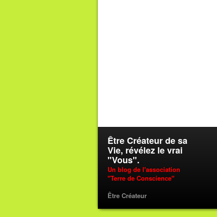
Être Créateur de sa
Vie, révélez le vrai
"Vous".
Un blog de l'association
"Terre de Conscience"
Être Créateur