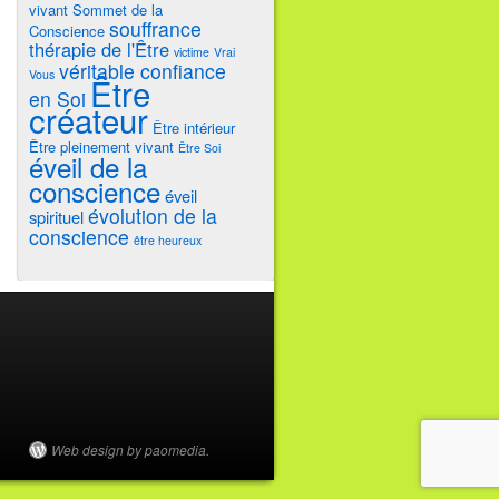
vivant
Sommet de la
souffrance
Conscience
thérapie de l'Être
victime
Vrai
véritable confiance
Vous
Être
en Soi
créateur
Être intérieur
Être pleinement vivant
Être Soi
éveil de la
conscience
éveil
évolution de la
spirituel
conscience
être heureux
Web design by paomedia.