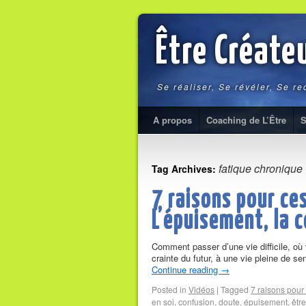
Être Créate
Se réaliser, Se révéler, Se r
A propos
Coaching de L’Être
S
fatique chronique
Tag Archives:
7 raisons pour ces
L’épuisement, la c
Comment passer d’une vie difficile, où 
crainte du futur, à une vie pleine de 
Continue reading
→
Posted in
Vidéos
|
Tagged
7 raisons pour 
en soi
,
confusion
,
doute
,
épuisement
,
êtr