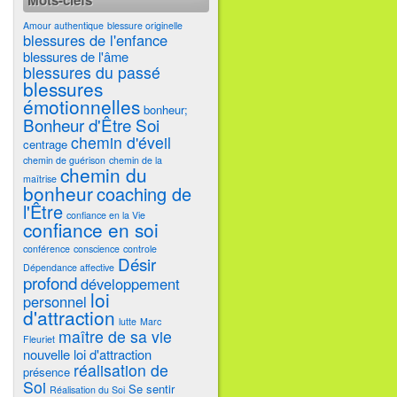
Mots-clefs
Amour authentique
blessure originelle
blessures de l'enfance
blessures de l'âme
blessures du passé
blessures
émotionnelles
bonheur;
Bonheur d'Être Soi
chemin d'éveil
centrage
chemin de guérison
chemin de la
chemin du
maîtrise
bonheur
coaching de
l'Être
confiance en la Vie
confiance en soi
conférence
conscience
controle
Désir
Dépendance affective
profond
développement
loi
personnel
d'attraction
lutte
Marc
maître de sa vie
Fleuriet
nouvelle loi d'attraction
réalisation de
présence
Soi
Se sentir
Réalisation du Soi