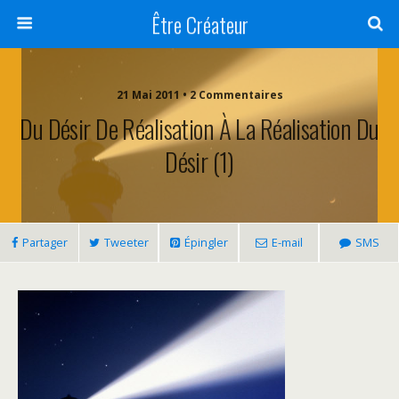
Être Créateur
21 Mai 2011 • 2 Commentaires
Du Désir De Réalisation À La Réalisation Du
Désir (1)
Partager
Tweeter
Épingler
E-mail
SMS